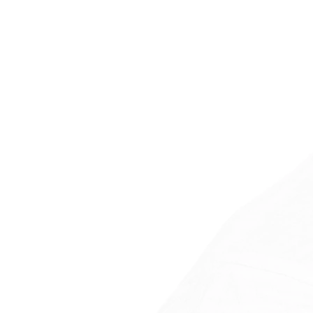
Générik Paris
Ybera
Terre de couleur
Swéo