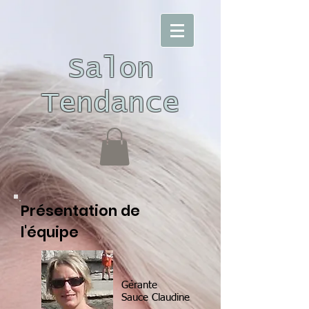
Salon
Tendance
Présentation de
l'équipe
Gérante
Sauce Claudine