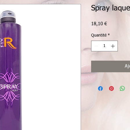
Spray laqu
Prix
18,10 €
Quantité
*
Aj